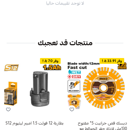
لا توجد تقييمات حاليا
منتجات قد تعجبك
وفر 33.91
!
وفر 70
!
ديسك قص جرانيت 5" مفتوح
بطارية 12 فولت 1.5 امبير ليثيوم S12
130ملى لاداة حفر الحوائط مع