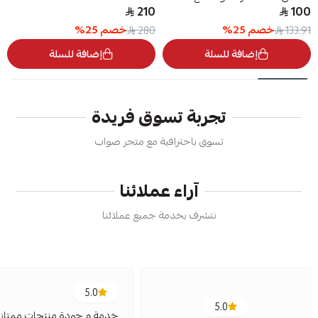
WLC30001
210
100
خصم
25
%
خصم
25
%
280
133.91
إضافة للسلة
إضافة للسلة
تجربة تسوق فريدة
تسوق باحترافية مع متجر صواب
آراء عملائنا
نتشرف بخدمة جميع عملائنا
5.0
5.0
خدمة و جودة منتجات ممتازة