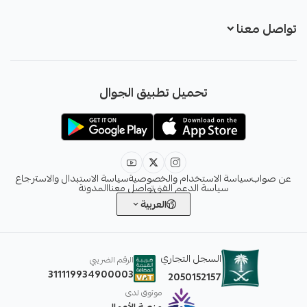
تواصل معنا
+966551051968
تحميل تطبيق الجوال
+966551051968
info@sawab.app
عن صواب
سياسة الاستخدام والخصوصية
سياسة الاستبدال والاسترجاع
سياسة الدعم الفني
تواصل معنا
المدونة
العربية
السجل التجاري
الرقم الضريبي
311119934900003
2050152157
موثوق لدى