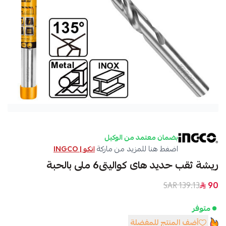
بضمان معتمد من الوكيل
اضغط هنا للمزيد من ماركة
انكو | INGCO
ريشة ثقب حديد هاى كواليتى6 ملى بالحبة
139.13 SAR
90
متوفر
أضف المنتج للمفضلة