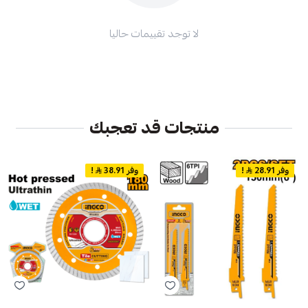
لا توجد تقييمات حاليا
منتجات قد تعجبك
وفر 28.91
!
وفر 38.91
!