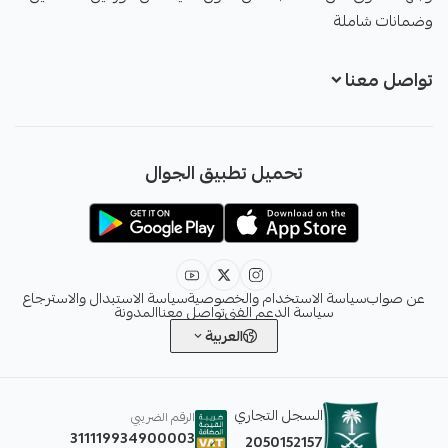
وضمانات شاملة
تواصل معنا
+966551051968
تحميل تطبيق الجوال
+966551051968
info@sawab.app
عن صواب
سياسة الاستخدام والخصوصية
سياسة الاستبدال والاسترجاع
سياسة الدعم الفني
تواصل معنا
المدونة
العربية
السجل التجاري
الرقم الضريبي
311119934900003
2050152157