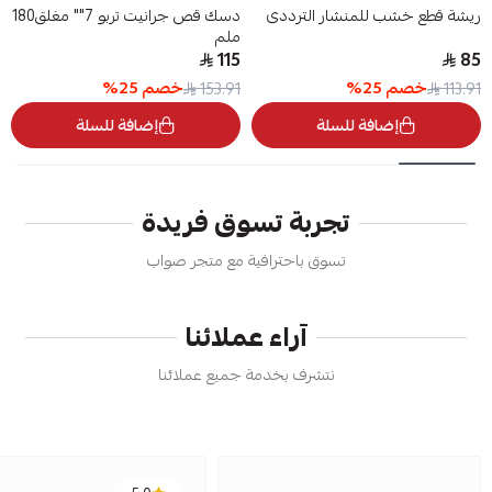
ريشة قطع خشب للمنشار الترددى
دسك قص جرانيت تربو 7"" مغلق180
ملم
115
85
خصم
25
%
خصم
25
%
153.91
113.91
إضافة للسلة
إضافة للسلة
تجربة تسوق فريدة
تسوق باحترافية مع متجر صواب
آراء عملائنا
نتشرف بخدمة جميع عملائنا