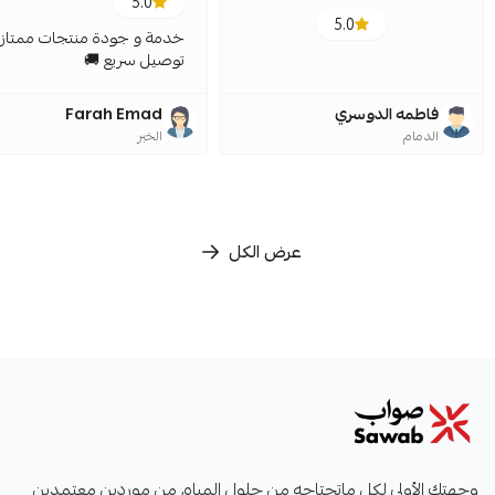
5.0
5.0
خدمة و جودة منتجات ممتازة
توصيل سريع 🚚
فاطمه الدوسري
Farah Emad
الدمام
الخبر
عرض الكل
صواب
وجهتك الأولى لكل ماتحتاجه من حلول المياه، من موردين معتمدين