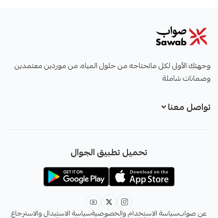
صواب
وجهتك الأولى لكل ماتحتاجه من حلول المياه، من موردين معتمدين
وضمانات شاملة
تواصل معنا
+966551051968
تحميل تطبيق الجوال
+966551051968
info@sawab.app
عن صواب
سياسة الاستخدام والخصوصية
سياسة الاستبدال والاسترجاع