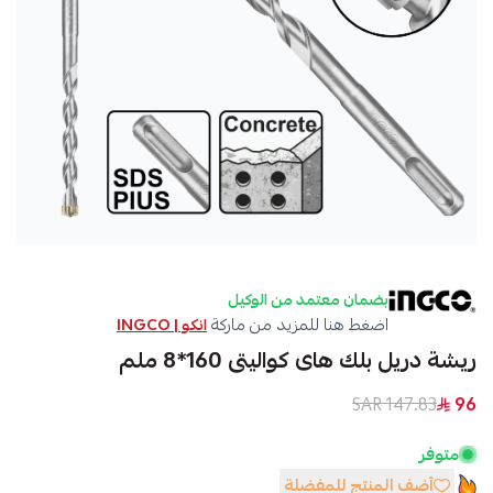
بضمان معتمد من الوكيل
اضغط هنا للمزيد من ماركة
انكو | INGCO
ريشة دريل بلك هاى كواليتى 160*8 ملم
147.83 SAR
96
متوفر
أضف المنتج للمفضلة