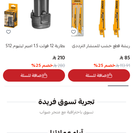
ريشة قطع خشب للمنشار الترددى
بطارية 12 فولت 1.5 امبير ليثيوم S12
210
85
خصم
25
%
خصم
25
%
280
113.91
إضافة للسلة
إضافة للسلة
تجربة تسوق فريدة
تسوق باحترافية مع متجر صواب
آراء عملائنا