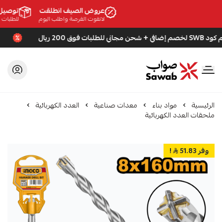
عروض الصيف انطلقت
توصيل م
لاتفوت الفرصة واطلب اليوم
للطلبات الأكثر م
 200 ريال
استخدم كود B
صواب
الرئيسية
مواد بناء
معدات صناعية
العدد الكهربائية
ملحقات العدد الكهربائية
وفر 51.83
!