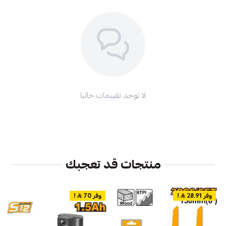
لا توجد تقييمات حاليا
منتجات قد تعجبك
وفر 28.91
!
وفر 70
!