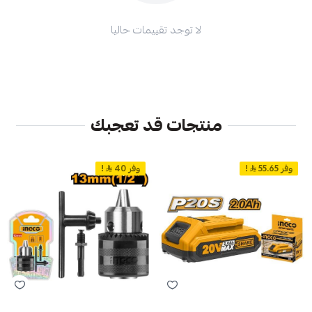
لا توجد تقييمات حاليا
منتجات قد تعجبك
وفر 55.65
!
وفر 40
!