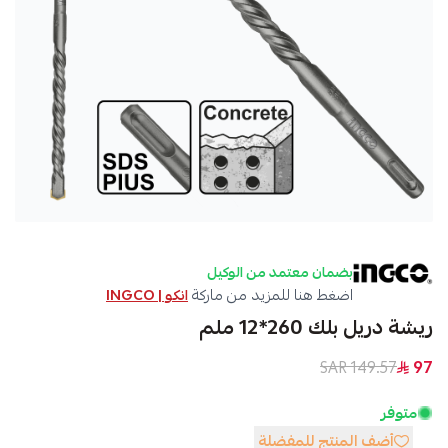
بضمان معتمد من الوكيل
اضغط هنا للمزيد من ماركة
انكو | INGCO
ريشة دريل بلك 260*12 ملم
149.57 SAR
97
متوفر
أضف المنتج للمفضلة