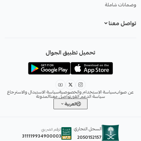
وضمانات شاملة
تواصل معنا
+966551051968
تحميل تطبيق الجوال
+966551051968
info@sawab.app
عن صواب
سياسة الاستخدام والخصوصية
سياسة الاستبدال والاسترجاع
سياسة الدعم الفني
تواصل معنا
المدونة
العربية
السجل التجاري
الرقم الضريبي
311119934900003
2050152157