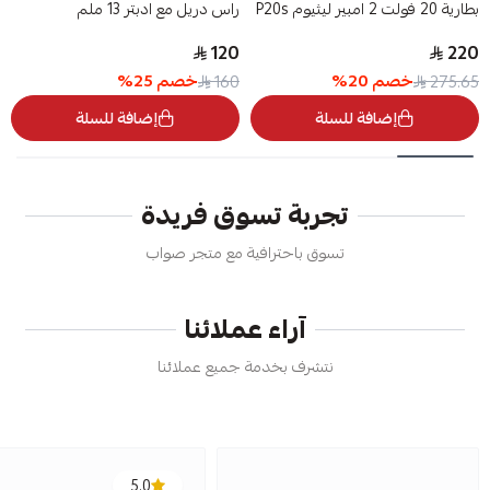
بطارية 20 فولت 2 امبير ليثيوم P20s
راس دريل مع ادبتر 13 ملم
120
220
خصم
20
%
خصم
25
%
160
275.65
إضافة للسلة
إضافة للسلة
تجربة تسوق فريدة
تسوق باحترافية مع متجر صواب
آراء عملائنا
نتشرف بخدمة جميع عملائنا
5.0