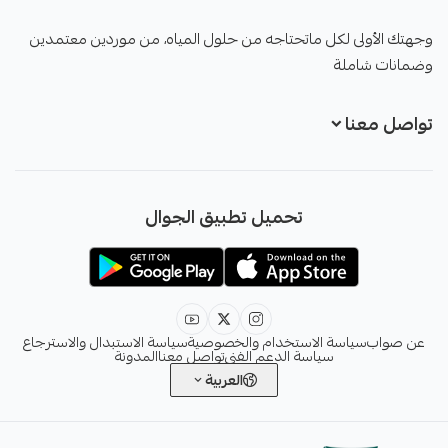
صواب
وجهتك الأولى لكل ماتحتاجه من حلول المياه، من موردين معتمدين
وضمانات شاملة
تواصل معنا
+966551051968
تحميل تطبيق الجوال
+966551051968
info@sawab.app
عن صواب
سياسة الاستخدام والخصوصية
سياسة الاستبدال والاسترجاع
سياسة الدعم الفني
تواصل معنا
المدونة
العربية