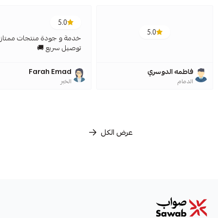
5.0
5.0
خدمة و جودة منتجات ممتازة
توصيل سريع 🚚
فاطمه الدوسري
Farah Emad
الدمام
الخبر
عرض الكل