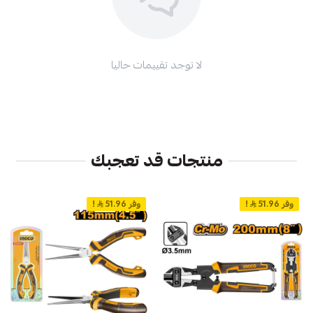
لا توجد تقييمات حاليا
منتجات قد تعجبك
وفر 51.96
!
وفر 51.96
!