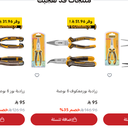
منتجات قد تعجبك
وفر 51.96
!
وفر 31.96
زرادية بوزمعكوف 6 بوصة
زرادية بوز 6 بوصة
95
95
خصم
35
%
خصم
126.96
146.96
لة
إضافة للسلة