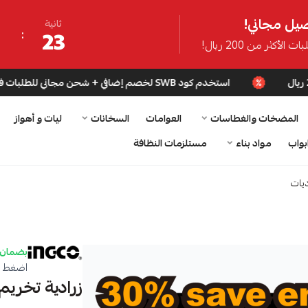
يل مجاني!
ثانية
21
ت الأكثر من 200 ريال!
استخدم كود SWB لخصم إضافي + شحن مجاني للطلبات فوق 200 ريال
المضخات والغطاسات
العوامات
السخانات
ليات و أهواز
بواب
مواد بناء
مستلزمات النظافة
ديات
بضمان 
اضغط ه
زرادية تخريم