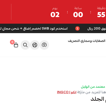
دقيقة
ساعة
يوم
02
00
55
استخدم كود SWB لخصم إضافي + شحن مجاني للطلبات فوق 200 ريال
الصفايات ومجاري التصريف
0
معتمد من الوكيل
نا للمزيد من ماركة
انكو | INGCO
 الجلد