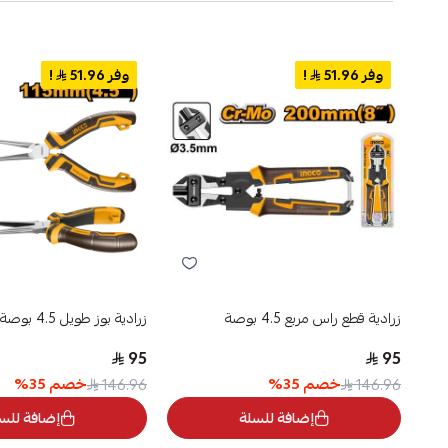
وفر 51.96
!
وفر 51.96
!
زرادية قطع راس مربع 4.5 بوصة
زرادية بوز طويل 4.5 بوصة
95
95
خصم
35
%
خصم
35
%
146.96
146.96
إضافة للسلة
إضافة للس