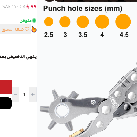
153.04 SAR
99
متوفر
أضف المنتج 
ينتهي التخفيض بعد