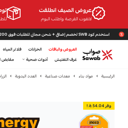
عروض الصيف انطلقت
توص
لاتفوت الفرصة واطلب اليوم
للطلبا
استخدم كود SWB لخصم إضافي + شحن مجاني للطلبات فوق 200 ريال
العروض والباقات
الخزانات
فلاتر المياه
صواب
غرف التفتيش
أدوات صحية
مقابض ا
الرئيسية
مواد بناء
معدات صناعية
العدد اليدوية
الزرا
وفر 54.04
!