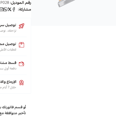
رقم الموديل:
P028
مشاركة:
توصيل سريع (يو
لراحتك.. نوصل طلبك 
توصيل مجا
للطلبات الأعلى من 200 ريال لجميع م
قسط مشترياتك
دفعة أولى بس
الإرجاع والا
خلال 7 أيام من تاريخ الاستلام، هو حقك تضمنه، حسب سياسة الاسترجاع
أو قسم فاتورتك ب
تأخير، متوافقة مع