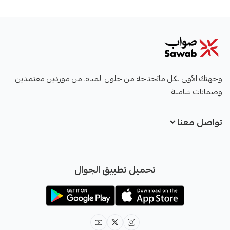
صواب
وجهتك الأولى لكل ماتحتاجه من حلول المياه، من موردين معتمدين
وضمانات شاملة
تواصل معنا
+966551051968
تحميل تطبيق الجوال
+966551051968
info@sawab.app