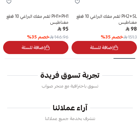
PH2+SL لقم مفك البراغي 10 قطع
PH1+PH1 لقم مفك البراغي 10 قطع
مغناطيس
مغناطيس
95
98
خصم
35
%
خصم
35
%
146.96
151.3
إضافة للسلة
إضافة للسلة
تجربة تسوق فريدة
تسوق باحترافية مع متجر صواب
آراء عملائنا
نتشرف بخدمة جميع عملائنا