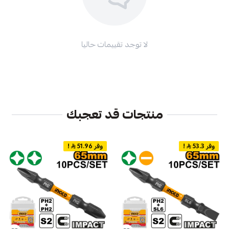
لا توجد تقييمات حاليا
منتجات قد تعجبك
وفر 53.3
!
وفر 51.96
!