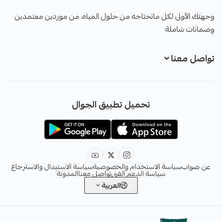
صواب
وجهتك الأولى لكل ماتحتاجه من حلول المياه، من موردين معتمدين
وضمانات شاملة
تواصل معنا
+966551051968
تحميل تطبيق الجوال
+966551051968
info@sawab.app
عن صواب
سياسة الاستخدام والخصوصية
سياسة الاستبدال والاسترجاع
سياسة الدعم الفني
تواصل معنا
المدونة
العربية