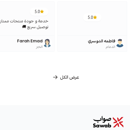
5.0
5.0
خدمة و جودة منتجات ممتازة
توصيل سريع 🚚
فاطمه الدوسري
Farah Emad
الدمام
الخبر
عرض الكل