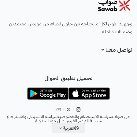
صواب
وجهتك الأولى لكل ماتحتاجه من حلول المياه، من موردين معتمدين
وضمانات شاملة
تواصل معنا
+966551051968
تحميل تطبيق الجوال
+966551051968
info@sawab.app
عن صواب
سياسة الاستخدام والخصوصية
سياسة الاستبدال والاسترجاع
سياسة الدعم الفني
تواصل معنا
المدونة
العربية