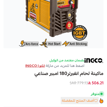
بضمان معتمد من الوكيل
اضغط هنا للمزيد من ماركة
انكو | INGCO
ماكينة لحام انفيرتر180 امبير صناعي
779.13 SAR
506.21
متوفر
أضف المنتج للمفضلة