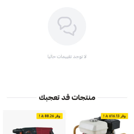
لا توجد تقييمات حاليا
منتجات قد تعجبك
وفر 616.13
!
وفر 88.26
!