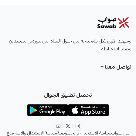
صواب
وجهتك الأولى لكل ماتحتاجه من حلول المياه، من موردين معتمدين
وضمانات شاملة
تواصل معنا
+966551051968
تحميل تطبيق الجوال
+966551051968
info@sawab.app
عن صواب
سياسة الاستخدام والخصوصية
سياسة الاستبدال والاسترجاع