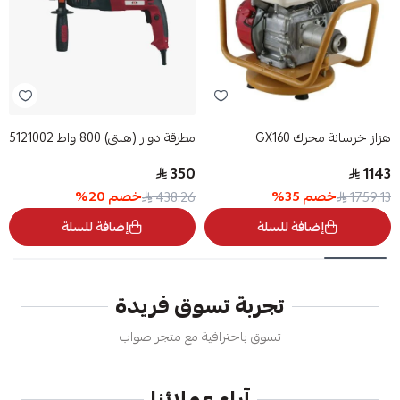
هزاز خرسانة محرك GX160
مطرقة دوار (هلتي) 800 واط 5121002
350
1143
خصم
35
%
خصم
20
%
438.26
1759.13
إضافة للسلة
إضافة للسلة
تجربة تسوق فريدة
تسوق باحترافية مع متجر صواب
آراء عملائنا