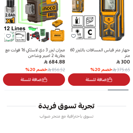
جهاز متر قياس المسافات بالليزر 60
ميزان ليزر 3 دي لاسلكي 16 فولت مع
متر
بطارية 2 امبير وشاحن
684.88
300
خصم
20
%
خصم
20
%
856.52
375.65
إضافة للسلة
إضافة للسلة
تجربة تسوق فريدة
تسوق باحترافية مع متجر صواب