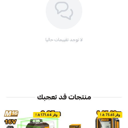
لا توجد تقييمات حاليا
منتجات قد تعجبك
وفر 75.65
!
وفر 171.64
!