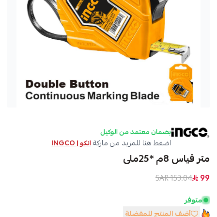
بضمان معتمد من الوكيل
اضغط هنا للمزيد من ماركة
انكو | INGCO
متر قياس 8م *25ملى
153.04 SAR
99
متوفر
أضف المنتج للمفضلة