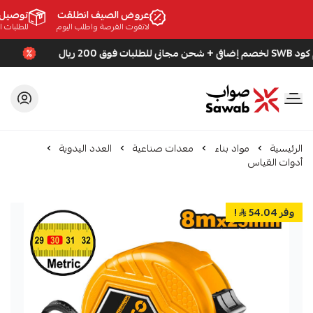
عروض الصيف انطلقت
توصيل مج
لاتفوت الفرصة واطلب اليوم
للطلبات الأكثر من
ريال
استخدم كود SWB لخص
صواب
الرئيسية
مواد بناء
معدات صناعية
العدد اليدوية
أدوات القياس
وفر 54.04
!