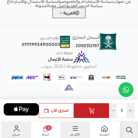
عن صواب
سياسة الاستخدام والخصوصية
سياسة الاستبدال والاسترجاع
سياسة الدعم الفني
تواصل معنا
المدونة
العربية
السجل التجاري
الرقم الضريبي
311119934900003
2050152157
موثوق لدى
منصة الأعمال
الحقوق محفوظة | 2026
صواب
اشتري الآن
0
الرئيسية
الأقسام
حسابي