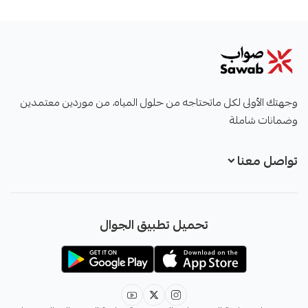
صواب
وجهتك الأولى لكل ماتحتاجه من حلول المياه، من موردين معتمدين
وضمانات شاملة
تواصل معنا
+966551051968
تحميل تطبيق الجوال
+966551051968
info@sawab.app