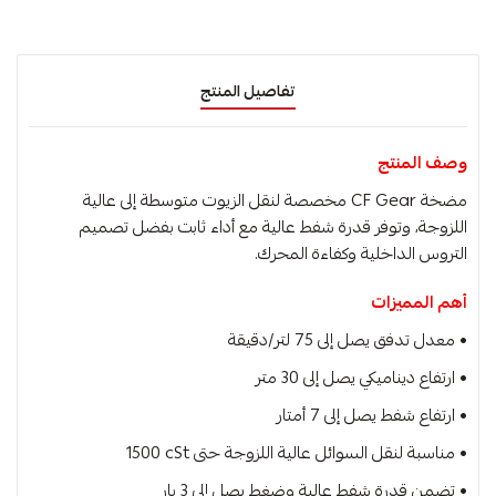
تفاصيل المنتج
وصف المنتج
مضخة CF Gear مخصصة لنقل الزيوت متوسطة إلى عالية
اللزوجة، وتوفر قدرة شفط عالية مع أداء ثابت بفضل تصميم
التروس الداخلية وكفاءة المحرك.
أهم المميزات
• معدل تدفق يصل إلى ‎75‎ لتر/دقيقة
• ارتفاع ديناميكي يصل إلى ‎30‎ متر
• ارتفاع شفط يصل إلى ‎7‎ أمتار
• مناسبة لنقل السوائل عالية اللزوجة حتى ‎1500‎ cSt
• تضمن قدرة شفط عالية وضغط يصل إلى ‎3‎ بار