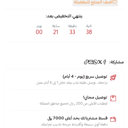
أضف المنتج للمفضلة
ينتهي التخفيض بعد:
ثانية
دقيقة
ساعة
يوم
00
21
33
38
الوسوم:
مشاركة:
صواب
توصيل سريع (يوم - 4 أيام)
,
لراحتك.. نوصل طلبك لباب بيتك خلال 1 إلى 4 أيام عمل
حلول
المياه
توصيل مجاني!
,
للطلبات الأعلى من 200 ريال لجميع مناطق المملكة
سخانات
,
قسط مشترياتك بحد أعلى 7000 ﷼
خزانات
دفعة أولى بسيطة وأقساط مريحة تناسب ميزانيتك