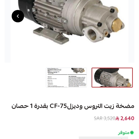
مضخة زيت التروس وديزلCF-75 بقدرة 1 حصان
3,520 SAR
2,640
متوفر