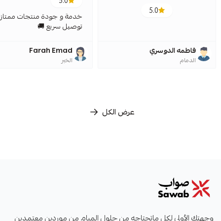
5.0
5.0
خدمة و جودة منتجات ممتازة
توصيل سريع 🚚
فاطمه الدوسري
Farah Emad
الدمام
الخبر
عرض الكل
صواب
وجهتك الأولى لكل ماتحتاجه من حلول المياه، من موردين معتمدين