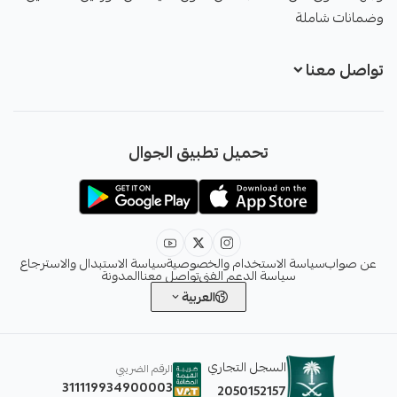
وضمانات شاملة
تواصل معنا
+966551051968
تحميل تطبيق الجوال
+966551051968
info@sawab.app
عن صواب
سياسة الاستخدام والخصوصية
سياسة الاستبدال والاسترجاع
سياسة الدعم الفني
تواصل معنا
المدونة
العربية
السجل التجاري
الرقم الضريبي
311119934900003
2050152157