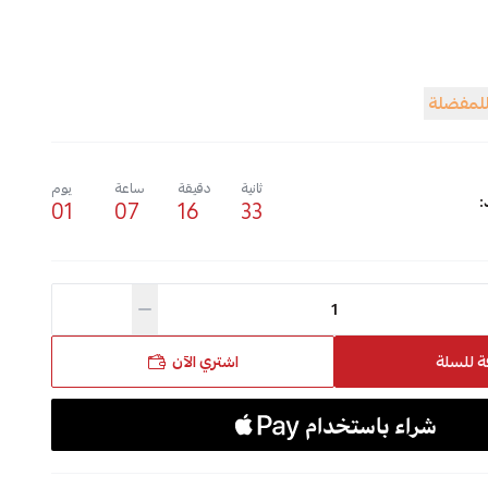
للمفضلة
ثانية
دقيقة
ساعة
يوم
:
01
07
16
32
ة للسلة
اشتري الآن