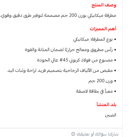
وصف المنتج
مطرقة ميكانيكي بوزن 200 جم مصممة لتوفير طرق دقيق وقوي، مع رأس مطروق ومعالج حراريًا لضمان الصلابة والمتانة، ومقبض من الألياف الزجاجية لتوفير راحة وثبات أثناء الاستخدام.
أهم المميزات
• نوع المطرقة: ميكانيكي
• رأس مطروق ومعالج حراريًا لضمان المتانة والقوة
• مصنوع من فولاذ كربوني 45# عالي الجودة
• مقبض من الألياف الزجاجية بتصميم فريد لراحة وثبات اليد
• وزن 200 جم
• معبأ في بطاقة لاصقة
بلد المنشأ
الصين