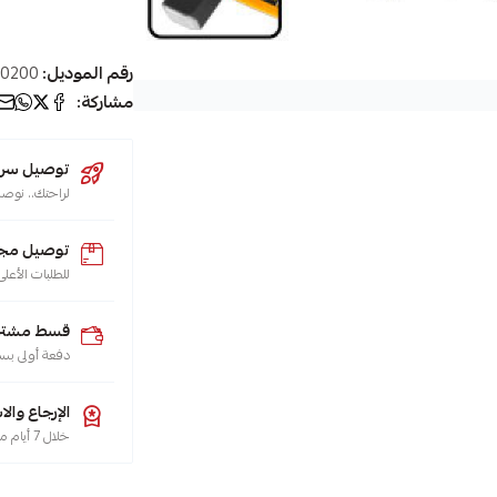
رقم الموديل:
0200
مشاركة:
توصيل سريع (يو
لراحتك.. نوصل طلبك 
توصيل مجا
للطلبات الأعلى من 200 ريال لجميع م
قسط مشترياتك
دفعة أولى بس
الإرجاع والا
خلال 7 أيام من تاريخ الاستلام، هو حقك تضمنه، حسب سياسة الاسترجاع