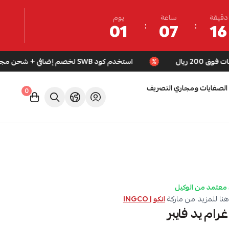
دقيقة
ساعة
يوم
01
07
16
استخدم كود SWB لخصم إضافي + شحن مجاني للطلبات فوق 200 ريال
الصفايات ومجاري التصريف
0
معتمد من الوكيل
نا للمزيد من ماركة
انكو | INGCO