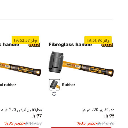
وفر 51.96
!
وفر 52.57
!
مطرقة ربر 220 غرام
مطرقة ربر ابيض 220 غرام
97
95
خصم
35
%
خصم
35
%
149.57
146.96