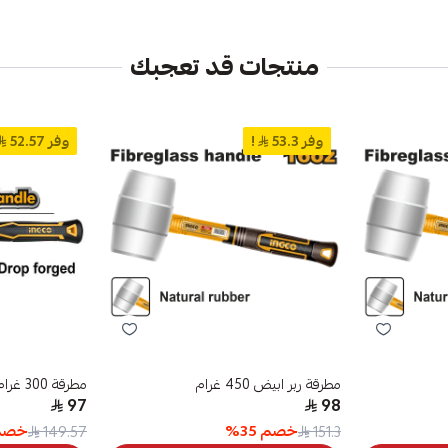
منتجات قد تعجبك
وفر 53.3
!
وفر 52.57
مطرقة ربر ابيض 450 غرام
مطرقة 300 غرام يد فايبر
97
98
خصم
35
%
خصم
149.57
151.3