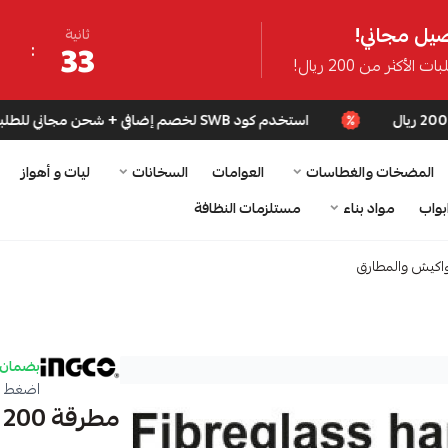
يل مجاني!
ثانية
32
ت الأكثر من 200 ريال!
استخدم كود SWB لخصم إضافي + شحن مجاني للطلبات فوق 200 ريال
المضخات والغطاسات
العوامات
السخانات
ليات و أهواز
بواب
مواد بناء
مستلزمات النظافة
اكيش والمطارق
بضمان 
اضغط ه
مطرقة 200 غرام يد فايبر