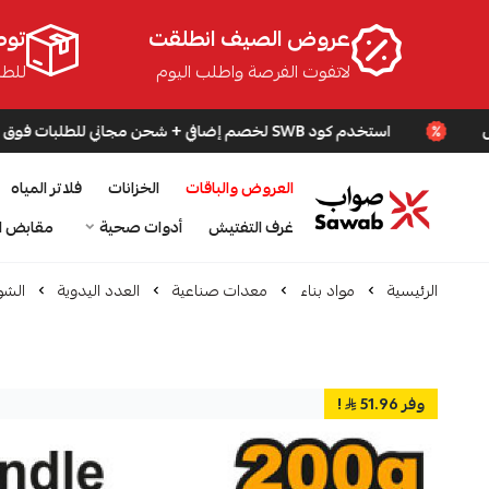
عروض الصيف انطلقت
توص
لاتفوت الفرصة واطلب اليوم
للطلبا
استخدم كود SWB لخصم إضافي + شحن مجاني للطلبات فوق 200 ريال
العروض والباقات
الخزانات
فلاتر المياه
صواب
غرف التفتيش
أدوات صحية
مقابض ا
الرئيسية
مواد بناء
معدات صناعية
العدد اليدوية
الشو
وفر 51.96
!