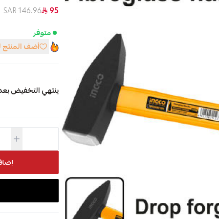
146.96 SAR
95
متوفر
أضف المنتج 
ينتهي التخفيض بعد
إضاف