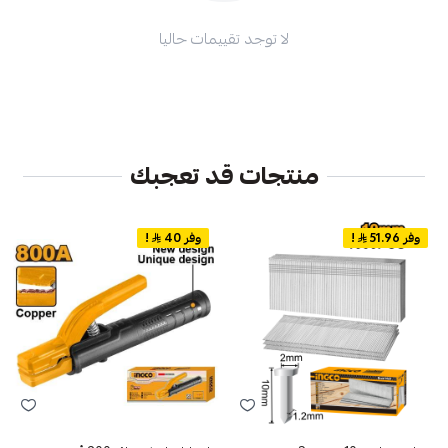
لا توجد تقييمات حاليا
منتجات قد تعجبك
وفر 51.96
!
وفر 40
!