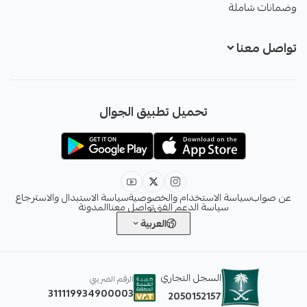
وضمانات شاملة
تواصل معنا
+966551051968
تحميل تطبيق الجوال
+966551051968
info@sawab.app
عن صواب
سياسة الاستخدام والخصوصية
سياسة الاستبدال والاسترجاع
سياسة الدعم الفني
تواصل معنا
المدونة
العربية
السجل التجاري
الرقم الضريبي
311119934900003
2050152157