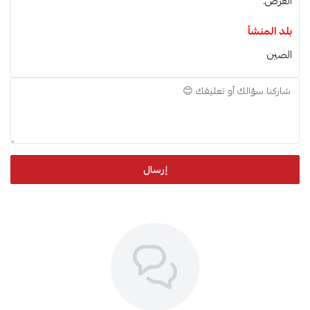
العرض.
بلد المنشأ
الصين
إرسال