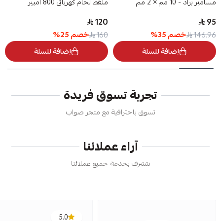
مسامير براد - 10 مم × 2 مم
ملقط لحام كهربائي 800 أمبير
120
95
خصم
35
%
خصم
25
%
160
146.96
إضافة للسلة
إضافة للسلة
تجربة تسوق فريدة
تسوق باحترافية مع متجر صواب
آراء عملائنا
نتشرف بخدمة جميع عملائنا
5.0