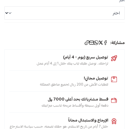
اختر
الوسوم:
مشاركة:
أبيض
توصيل سريع (يوم - 4 أيام)
,
لراحتك.. نوصل طلبك لباب بيتك خلال 1 إلى 4 أيام عمل
اوسكار
,
توصيل مجاني!
شباك
للطلبات الأعلى من 200 ريال لجميع مناطق المملكة
,
مكيفات
قسط مشترياتك بحد أعلى 7000 ﷼
,
دفعة أولى بسيطة وأقساط مريحة تناسب ميزانيتك
بارد
وحار
الإرجاع والاستبدال مجاناً
,
خلال 7 أيام من تاريخ الاستلام، هو حقك تضمنه، حسب سياسة الاسترجاع