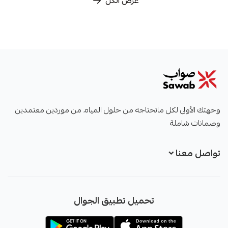
عرض الكل
صواب
وجهتك الأولى لكل ماتحتاجه من حلول المياه، من موردين معتمدين
وضمانات شاملة
تواصل معنا
+966551051968
تحميل تطبيق الجوال
+966551051968
info@sawab.app