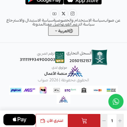
عن صواب
سياسة الاستخدام والخصوصية
سياسة الاستبدال والاسترجاع
سياسة الدعم الفني
تواصل معنا
المدونة
العربية
السجل التجاري
الرقم الضريبي
311119934900003
2050152157
موثوق لدى
منصة الأعمال
الحقوق محفوظة | 2026
صواب
اشتري الآن