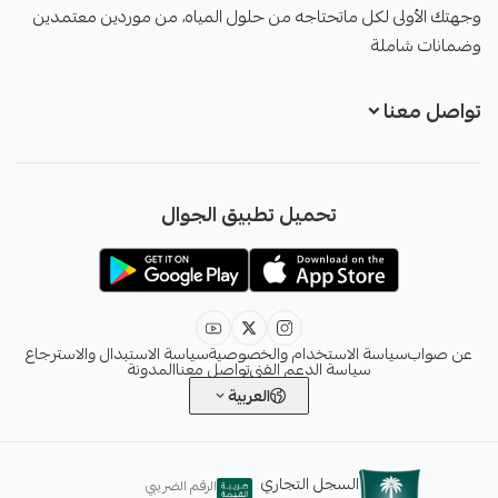
وجهتك الأولى لكل ماتحتاجه من حلول المياه، من موردين معتمدين
وضمانات شاملة
تواصل معنا
+966551051968
تحميل تطبيق الجوال
+966551051968
info@sawab.app
عن صواب
سياسة الاستخدام والخصوصية
سياسة الاستبدال والاسترجاع
سياسة الدعم الفني
تواصل معنا
المدونة
العربية
السجل التجاري
الرقم الضريبي