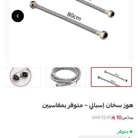
هوز سخان إسباني – متوفر بمقاسيين
13.91 SAR
10
يبدأ من
متوفر