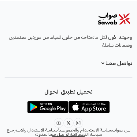
صواب
وجهتك الأولى لكل ماتحتاجه من حلول المياه، من موردين معتمدين
وضمانات شاملة
تواصل معنا
+966551051968
تحميل تطبيق الجوال
+966551051968
info@sawab.app
عن صواب
سياسة الاستخدام والخصوصية
سياسة الاستبدال والاسترجاع
سياسة الدعم الفني
تواصل معنا
المدونة