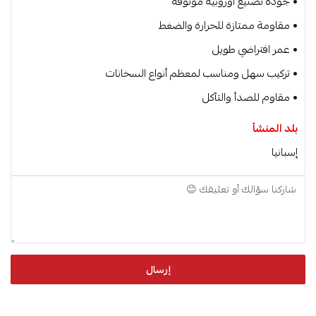
• جودة تصنيع أوروبية موثوقة
• مقاومة ممتازة للحرارة والضغط
• عمر افتراضي طويل
• تركيب سهل ومناسب لمعظم أنواع السخانات
• مقاوم للصدأ والتآكل
بلد المنشأ
إسبانيا
إرسال