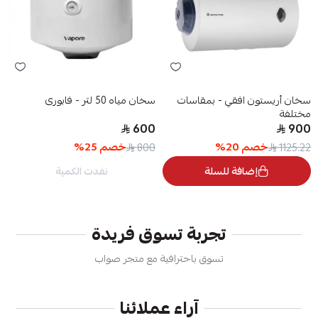
سخان أريستون افقي - بمقاسات
سخان مياه 50 لتر - فابورى
مختلفة
600
900
خصم
20
%
خصم
25
%
800
1125.22
إضافة للسلة
نفدت الكمية
تجربة تسوق فريدة
تسوق باحترافية مع متجر صواب
آراء عملائنا