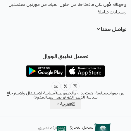
وجهتك الأولى لكل ماتحتاجه من حلول المياه، من موردين معتمدين
وضمانات شاملة
تواصل معنا
+966551051968
تحميل تطبيق الجوال
+966551051968
info@sawab.app
عن صواب
سياسة الاستخدام والخصوصية
سياسة الاستبدال والاسترجاع
سياسة الدعم الفني
تواصل معنا
المدونة
العربية
السجل التجاري
الرقم الضريبي