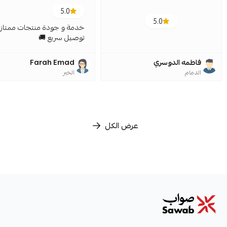
5.0
5.0
خدمة و جودة منتجات ممتازة
توصيل سريع 🚚
فاطمه الدوسري
Farah Emad
الدمام
الخبر
عرض الكل
صواب