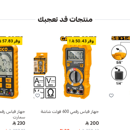
منتجات قد تعجبك
وفر 50.43
!
وفر 57.83
جهاز قياس رقمي 600 فولت شاشة
سمارت
230
200