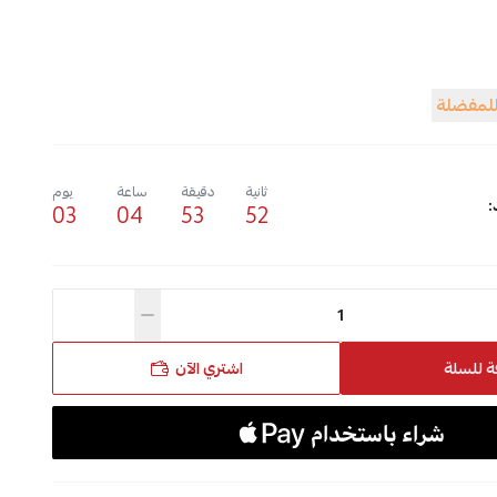
للمفضلة
ثانية
دقيقة
ساعة
يوم
:
03
04
53
51
ة للسلة
اشتري الآن