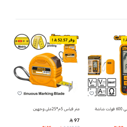
!
وفر 52.57
!
وفر
جهاز قياس رقمي 600 فولت شاشة
متر قياس 5م*25ملى وجهين
متر قياس 8م
98
97