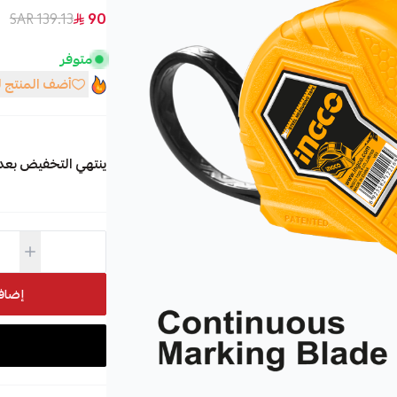
139.13 SAR
90
متوفر
أضف المنتج 
ينتهي التخفيض بعد
إضاف