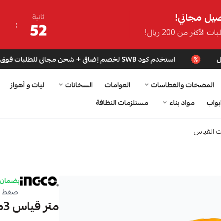
يل مجاني!
ثانية
51
ت الأكثر من 200 ريال!
استخدم كود SWB لخصم إضافي + شحن مجاني للطلبات فوق 200 ريال
المضخات والغطاسات
العوامات
السخانات
ليات و أهواز
بواب
مواد بناء
مستلزمات النظافة
ت القياس
بضمان 
اضغط ه
متر قياس 3م *16ملى