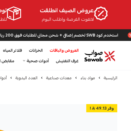
عروض الصيف انطلقت
توص
لاتفوت الفرصة واطلب اليوم
للطلبا
SW لخصم إضافي + شحن مجاني للطلبات فوق 200 ريال
العروض والباقات
الخزانات
فلاتر المياه
صواب
غرف التفتيش
أدوات صحية
مقابض ا
الرئيسية
مواد بناء
معدات صناعية
العدد اليدوية
أدوا
وفر 49.13
!