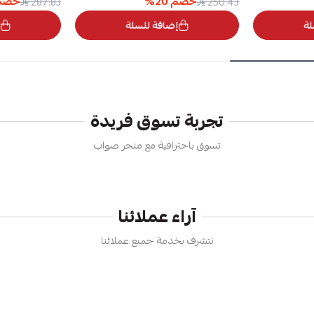
خصم
20
%
خصم
287.83
250.43
لة
إضافة للسلة
تجربة تسوق فريدة
تسوق باحترافية مع متجر صواب
آراء عملائنا
نتشرف بخدمة جميع عملائنا