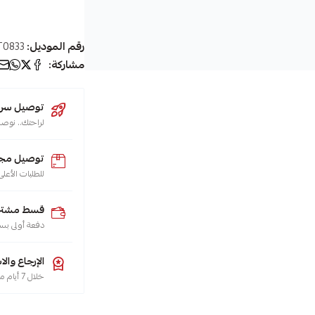
رقم الموديل:
0833
مشاركة:
توصيل سريع (يو
لراحتك.. نوصل طلبك 
توصيل مجا
للطلبات الأعلى من 200 ريال لجميع م
قسط مشترياتك
دفعة أولى بس
الإرجاع والا
خلال 7 أيام من تاريخ الاستلام، هو حقك تضمنه، حسب سياسة الاسترجاع