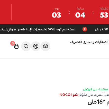
دقيقة
ساعة
يوم
03
04
53
استخدم كود SWB لخصم إضافي + شحن مجاني للطلبات فوق 200 ريال
الصفايات ومجاري التصريف
0
معتمد من الوكيل
نا للمزيد من ماركة
انكو | INGCO