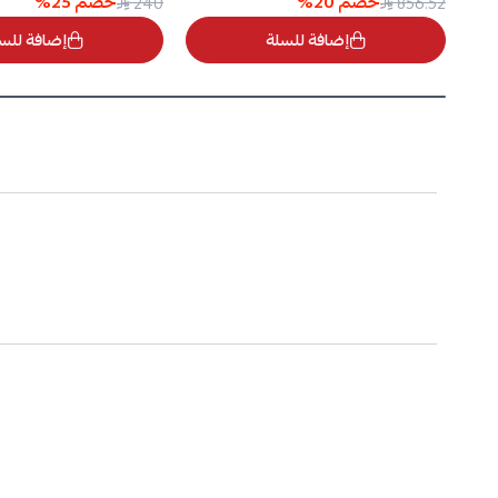
خصم
20
%
خصم
25
%
240
856.52
إضافة للسلة
إضافة للس