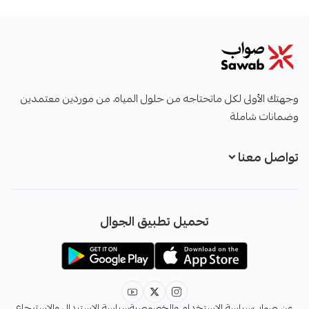
صواب
وجهتك الأولى لكل ماتحتاجه من حلول المياه، من موردين معتمدين
وضمانات شاملة
تواصل معنا
+966551051968
تحميل تطبيق الجوال
+966551051968
info@sawab.app
عن صواب
سياسة الاستخدام والخصوصية
سياسة الاستبدال والاسترجاع