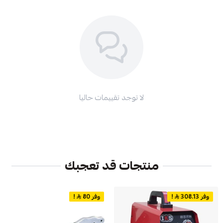
لا توجد تقييمات حاليا
منتجات قد تعجبك
وفر 308.13
!
وفر 80
!