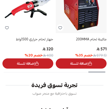
ماكينة لحام 200MMA
جهاز لحام حراري 1500واط
320
571
خصم
35
%
خصم
20
%
400
879.13
إضافة للسلة
إضافة للسلة
تجربة تسوق فريدة
تسوق باحترافية مع متجر صواب